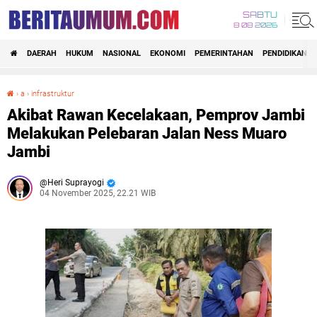
SABTU
8 08 2026
DAERAH
HUKUM
NASIONAL
EKONOMI
PEMERINTAHAN
PENDIDIKAN
›
a
›
infrastruktur
Akibat Rawan Kecelakaan, Pemprov Jambi Melakukan Pelebaran Jalan Ness Muaro Jambi
Akibat Rawan Kecelakaan, Pemprov Jambi
Melakukan Pelebaran Jalan Ness Muaro
Jambi
Heri Suprayogi
04 November 2025, 22.21 WIB