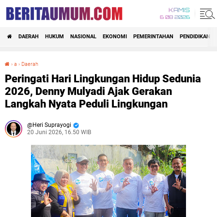
KAMIS
6 08 2026
DAERAH
HUKUM
NASIONAL
EKONOMI
PEMERINTAHAN
PENDIDIKAN
›
a
›
Daerah
Peringati Hari Lingkungan Hidup Sedunia 2026, Denny Mulyadi Ajak Gerakan Langkah Nyata Peduli Lingkungan
Peringati Hari Lingkungan Hidup Sedunia
2026, Denny Mulyadi Ajak Gerakan
Langkah Nyata Peduli Lingkungan
Heri Suprayogi
20 Juni 2026, 16.50 WIB